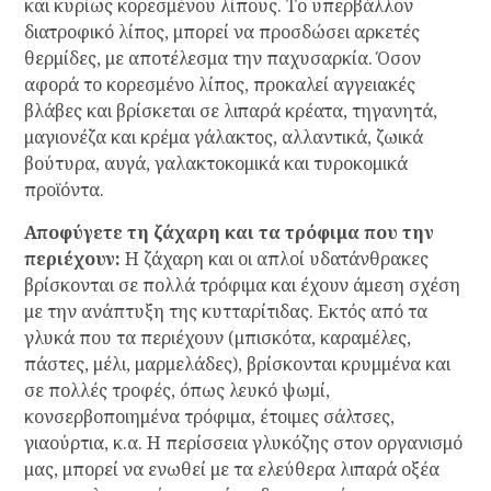
και κυρίως κορεσμένου λίπους. Το υπερβάλλον
διατροφικό λίπος, μπορεί να προσδώσει αρκετές
θερμίδες, με αποτέλεσμα την παχυσαρκία. Όσον
αφορά το κορεσμένο λίπος, προκαλεί αγγειακές
βλάβες και βρίσκεται σε λιπαρά κρέατα, τηγανητά,
μαγιονέζα και κρέμα γάλακτος, αλλαντικά, ζωικά
βούτυρα, αυγά, γαλακτοκομικά και τυροκομικά
προϊόντα.
Αποφύγετε τη ζάχαρη και τα τρόφιμα που την
περιέχουν:
Η ζάχαρη και οι απλοί υδατάνθρακες
βρίσκονται σε πολλά τρόφιμα και έχουν άμεση σχέση
με την ανάπτυξη της κυτταρίτιδας. Εκτός από τα
γλυκά που τα περιέχουν (μπισκότα, καραμέλες,
πάστες, μέλι, μαρμελάδες), βρίσκονται κρυμμένα και
σε πολλές τροφές, όπως λευκό ψωμί,
κονσερβοποιημένα τρόφιμα, έτοιμες σάλτσες,
γιαούρτια, κ.α. Η περίσσεια γλυκόζης στον οργανισμό
μας, μπορεί να ενωθεί με τα ελεύθερα λιπαρά οξέα