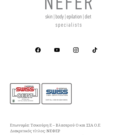
facebook
youtube
instagram
tiktok
Επωνυμία: Τσικούρη Ε – Βλασερού Ο και ΣΙΑ Ο.Ε
Διακριτικός τίτλος: ΝΕΦΕΡ