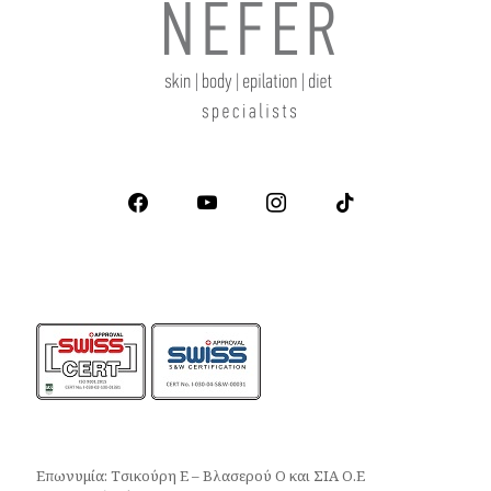
facebook
youtube
instagram
tiktok
Επωνυμία: Τσικούρη Ε – Βλασερού Ο και ΣΙΑ Ο.Ε